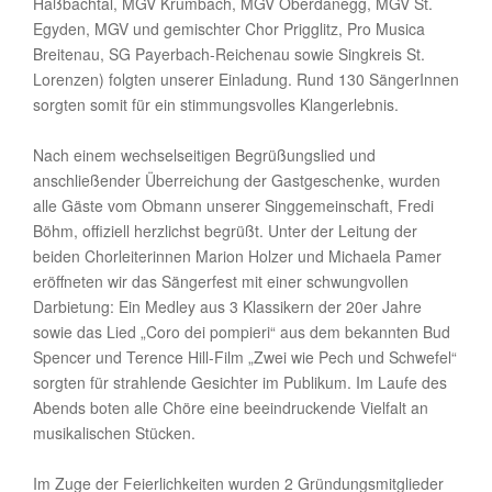
Haßbachtal, MGV Krumbach, MGV Oberdanegg, MGV St.
Egyden, MGV und gemischter Chor Prigglitz, Pro Musica
Breitenau, SG Payerbach-Reichenau sowie Singkreis St.
Lorenzen) folgten unserer Einladung. Rund 130 SängerInnen
sorgten somit für ein stimmungsvolles Klangerlebnis.
Nach einem wechselseitigen Begrüßungslied und
anschließender Überreichung der Gastgeschenke, wurden
alle Gäste vom Obmann unserer Singgemeinschaft, Fredi
Böhm, offiziell herzlichst begrüßt. Unter der Leitung der
beiden Chorleiterinnen Marion Holzer und Michaela Pamer
eröffneten wir das Sängerfest mit einer schwungvollen
Darbietung: Ein Medley aus 3 Klassikern der 20er Jahre
sowie das Lied „Coro dei pompieri“ aus dem bekannten Bud
Spencer und Terence Hill-Film „Zwei wie Pech und Schwefel“
sorgten für strahlende Gesichter im Publikum. Im Laufe des
Abends boten alle Chöre eine beeindruckende Vielfalt an
musikalischen Stücken.
Im Zuge der Feierlichkeiten wurden 2 Gründungsmitglieder