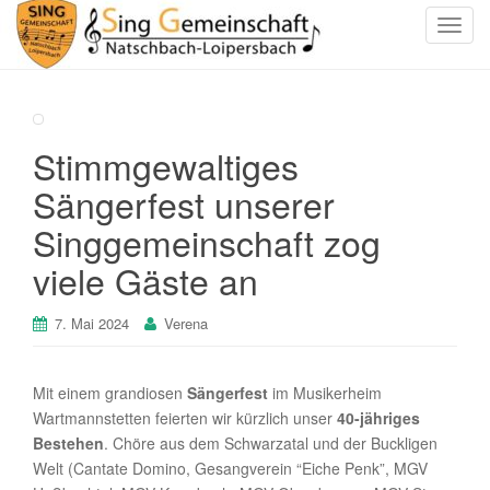
S
c
h
a
l
Stimmgewaltiges
t
e
Sängerfest unserer
N
Singgemeinschaft zog
a
v
viele Gäste an
i
g
7. Mai 2024
Verena
a
t
i
Mit einem grandiosen
Sängerfest
im Musikerheim
o
Wartmannstetten feierten wir kürzlich unser
40-jähriges
n
Bestehen
. Chöre aus dem Schwarzatal und der Buckligen
Welt (Cantate Domino, Gesangverein “Eiche Penk”, MGV