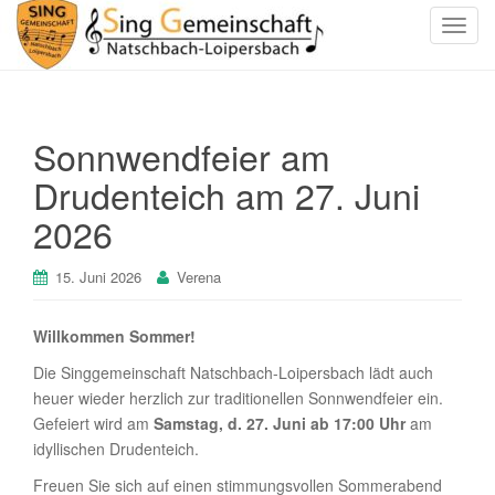
S
c
h
a
l
Sonnwendfeier am
t
Drudenteich am 27. Juni
e
N
2026
a
v
15. Juni 2026
Verena
i
g
a
Willkommen Sommer!
t
Die Singgemeinschaft Natschbach-Loipersbach lädt auch
i
heuer wieder herzlich zur traditionellen Sonnwendfeier ein.
o
Gefeiert wird am
Samstag, d. 27. Juni ab 17:00 Uhr
am
n
idyllischen Drudenteich.
Freuen Sie sich auf einen stimmungsvollen Sommerabend