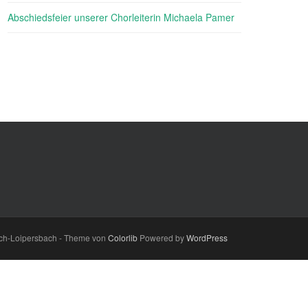
Abschiedsfeier unserer Chorleiterin Michaela Pamer
ch-Loipersbach - Theme von
Colorlib
Powered by
WordPress