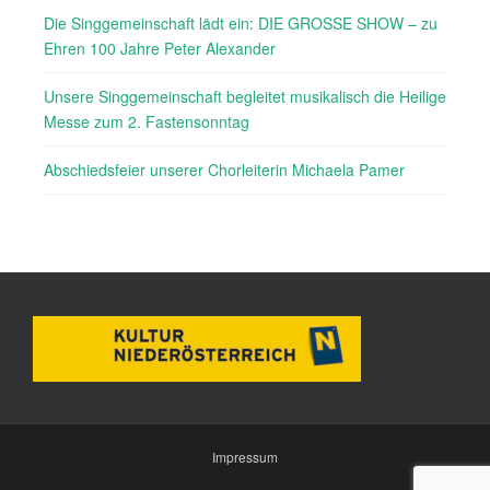
Die Singgemeinschaft lädt ein: DIE GROSSE SHOW – zu
Ehren 100 Jahre Peter Alexander
Unsere Singgemeinschaft begleitet musikalisch die Heilige
Messe zum 2. Fastensonntag
Abschiedsfeier unserer Chorleiterin Michaela Pamer
Impressum